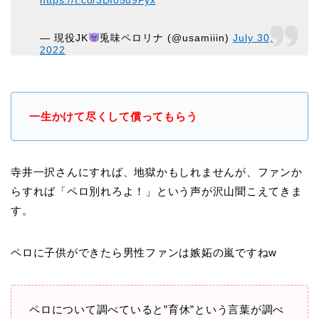
https://t.co/3DI05u9Pyx
— 現役JK
兎味ペロリナ (@usamiiin)
July 30,
2022
一生かけて尽くして償ってもらう
寺井一択さんにすれば、地獄かもしれませんが、ファンか
らすれば「ペロ別れろよ！」という声が沢山聞こえてきま
す。
ペロに子供ができたら男性ファンは嫉妬の嵐ですねw
ペロについて調べていると”育休”という言葉が調べ