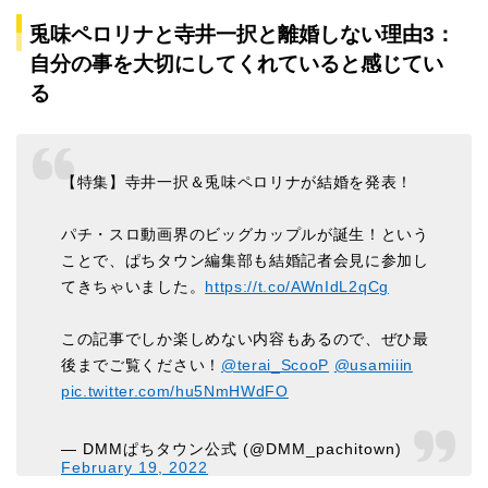
兎味ペロリナと寺井一択と離婚しない理由3：
自分の事を大切にしてくれていると感じてい
る
【特集】寺井一択＆兎味ペロリナが結婚を発表！
パチ・スロ動画界のビッグカップルが誕生！という
ことで、ぱちタウン編集部も結婚記者会見に参加し
てきちゃいました。
https://t.co/AWnIdL2qCg
この記事でしか楽しめない内容もあるので、ぜひ最
後までご覧ください！
@terai_ScooP
@usamiiin
pic.twitter.com/hu5NmHWdFO
— DMMぱちタウン公式 (@DMM_pachitown)
February 19, 2022