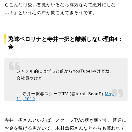
らこんな可愛い悪魔がいるなら浮気なんて絶対にしな
い！」という心の声が聞こえてきそうです。
兎味ペロリナと寺井一択と離婚しない理由4：
金
ジャンル的にはずっと前からYouTuberやけどね。
会社員やけど
— 寺井一択@スクープTV (@terai_ScooP)
May
11, 2019
寺井一択さんといえば、スクープTVの稼ぎ頭です。普通に
お金を稼げる男がいて、木村魚拓さんなどからも慕われて