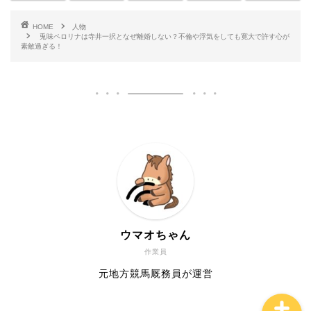
HOME
人物
ドラマ
兎味ペロリナは寺井一択となぜ離婚しない？不倫や浮気をしても寛大で許す心が
素敵過ぎる！
その他
社会・生活全般
アニメ・ゲーム
ポートフォリオ
サイトマップ
ウマオちゃん
作業員
元地方競馬厩務員が運営