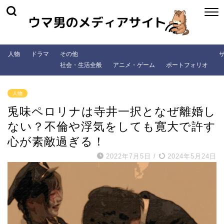
人物
ドラマ
その他
社会・生活全般
アニメ・ゲーム
ポートフォリオ
人物
兎味ペロリナは寺井一択となぜ離婚し
ない？不倫や浮気をしても寛大で許す
心が素敵過ぎる！
2022年7月5日
/
2024年5月24日