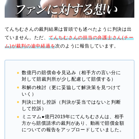
てんちむさんの裁判結果は冒頭でも述べたように判決は出
ていません。ただ、
てんちむさんの担当の弁護士さん
(チー
ム)が裁判の途中経過を
次のように報告しています。
数億円の賠償命令見込み（相手方の言い分に
対して賠裁判所が少し配慮して賠償する）
和解の検討（更に妥協して解決策を見つけて
いく）
判決に対し控訴（判決が妥当ではないと判断
して控訴）
ミニマム●億円
2019年にてんちむさんは、相手
方から賠償請求の裁判があり、動画で賠償金額
についての報告をアップロードしていました。