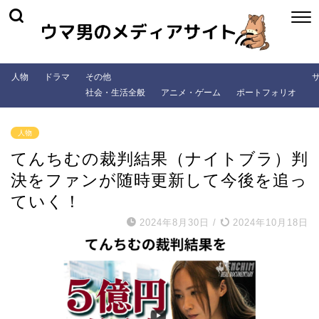
人物
ドラマ
その他
社会・生活全般
アニメ・ゲーム
ポートフォリオ
人物
てんちむの裁判結果（ナイトブラ）判
決をファンが随時更新して今後を追っ
ていく！
2024年8月30日
/
2024年10月18日