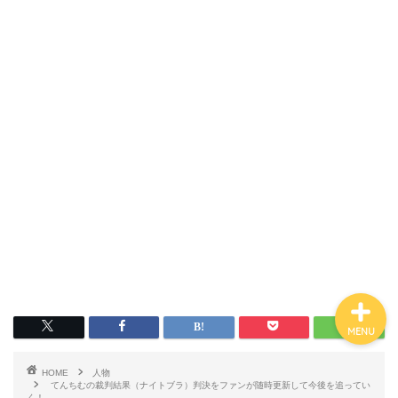
その他
社会・生活全般
アニメ・ゲーム
ポートフォリオ
サイトマップ
MENU
HOME
人物
てんちむの裁判結果（ナイトブラ）判決をファンが随時更新して今後を追ってい
く！