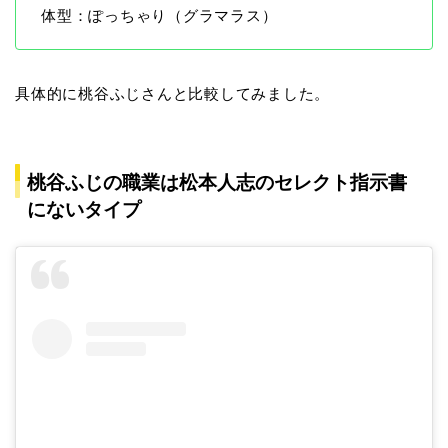
体型：ぽっちゃり（グラマラス）
具体的に桃谷ふじさんと比較してみました。
桃谷ふじの職業は松本人志のセレクト指示書
にないタイプ