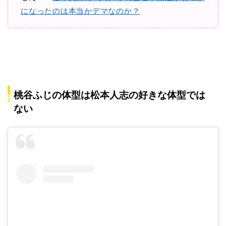
になったのは本当かデマなのか？
桃谷ふじの体型は松本人志の好きな体型では
ない