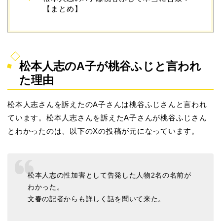
【まとめ】
松本人志のA子が桃谷ふじと言われ
た理由
松本人志さんを訴えたのA子さんは桃谷ふじさんと言われ
ています。松本人志さんを訴えたA子さんが桃谷ふじさん
とわかったのは、以下のXの投稿が元になっています。
松本人志の性加害として告発した人物2名の名前が
わかった。
文春の記者からも詳しく話を聞いて来た。