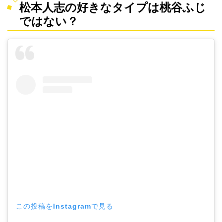
松本人志の好きなタイプは桃谷ふじ
ではない？
この投稿をInstagramで見る