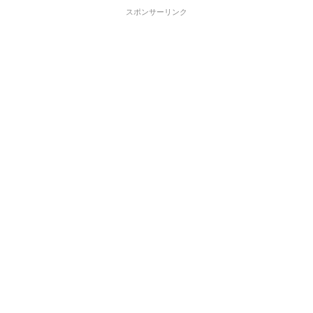
スポンサーリンク