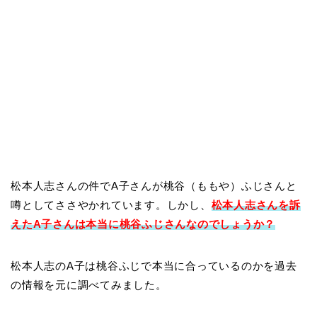
松本人志さんの件でA子さんが桃谷（ももや）ふじさんと
噂としてささやかれています。しかし、
松本人志さんを訴
えたA子さんは本当に桃谷ふじさんなのでしょうか？
松本人志のA子は桃谷ふじで本当に合っているのかを過去
の情報を元に調べてみました。