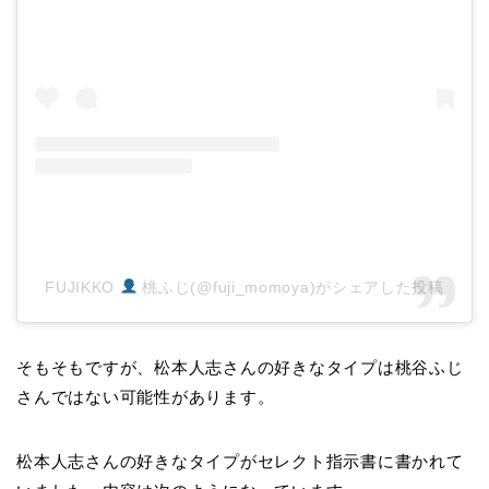
FUJIKKO
桃ふじ(@fuji_momoya)がシェアした投稿
そもそもですが、松本人志さんの好きなタイプは桃谷ふじ
さんではない可能性があります。
松本人志さんの好きなタイプがセレクト指示書に書かれて