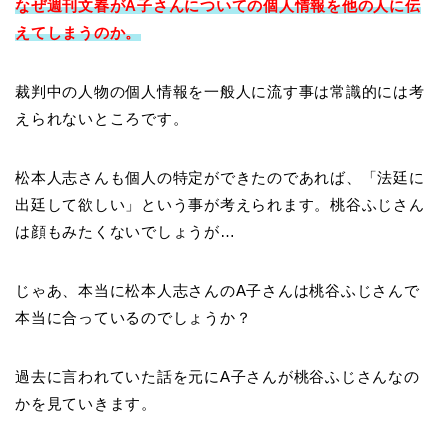
なぜ週刊文春がA子さんについての個人情報を他の人に伝
えてしまうのか。
裁判中の人物の個人情報を一般人に流す事は常識的には考
えられないところです。
松本人志さんも個人の特定ができたのであれば、「法廷に
出廷して欲しい」という事が考えられます。桃谷ふじさん
は顔もみたくないでしょうが…
じゃあ、本当に松本人志さんのA子さんは桃谷ふじさんで
本当に合っているのでしょうか？
過去に言われていた話を元にA子さんが桃谷ふじさんなの
かを見ていきます。