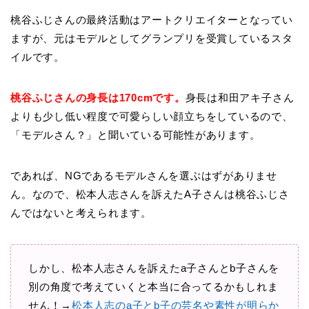
桃谷ふじさんの最終活動はアートクリエイターとなってい
ますが、元はモデルとしてグランプリを受賞しているスタ
イルです。
桃谷ふじさんの身長は170cmです。
身長は和田アキ子さん
よりも少し低い程度で可愛らしい顔立ちをしているので、
「モデルさん？」と聞いている可能性があります。
であれば、NGであるモデルさんを選ぶはずがありませ
ん。なので、松本人志さんを訴えたA子さんは桃谷ふじさ
んではないと考えられます。
しかし、松本人志さんを訴えたa子さんとb子さんを
別の角度で考えていくと本当に合ってるかもしれま
せん！→
松本人志のa子とb子の芸名や素性が明らか