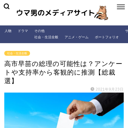
人物
ドラマ
その他
社会・生活全般
アニメ・ゲーム
ポートフォリオ
社会・生活全般
高市早苗の総理の可能性は？アンケー
トや支持率から客観的に推測【総裁
選】
2021年9月23日