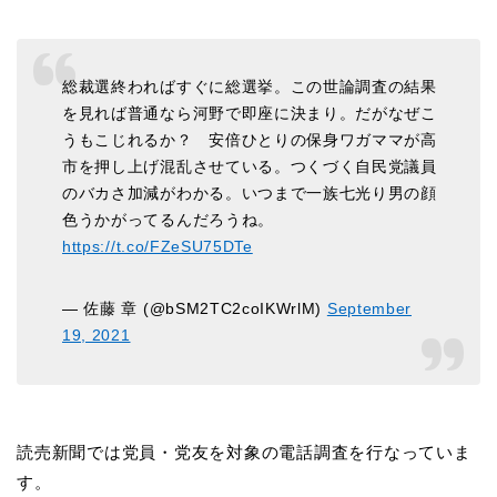
総裁選終わればすぐに総選挙。この世論調査の結果
を見れば普通なら河野で即座に決まり。だがなぜこ
うもこじれるか？ 安倍ひとりの保身ワガママが高
市を押し上げ混乱させている。つくづく自民党議員
のバカさ加減がわかる。いつまで一族七光り男の顔
色うかがってるんだろうね。
https://t.co/FZeSU75DTe
— 佐藤 章 (@bSM2TC2coIKWrlM)
September
19, 2021
読売新聞では党員・党友を対象の電話調査を行なっていま
す。