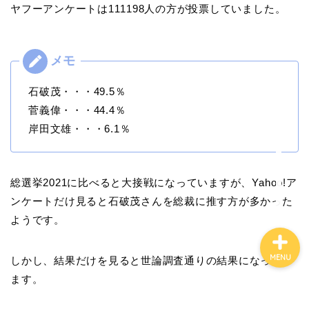
ヤフーアンケートは111198人の方が投票していました。
その他
社会・生活全般
アニメ・ゲーム
石破茂・・・49.5％
菅義偉・・・44.4％
ポートフォリオ
岸田文雄・・・6.1％
サイトマップ
総選挙2021に比べると大接戦になっていますが、Yahoo!ア
ンケートだけ見ると石破茂さんを総裁に推す方が多かった
ようです。
MENU
しかし、結果だけを見ると世論調査通りの結果になってい
ます。