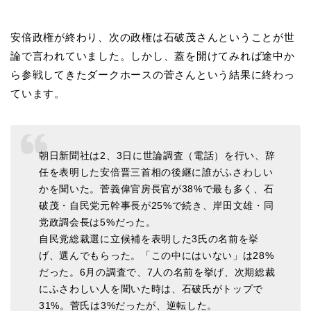
安倍政権が終わり、次の政権は石破茂さんということが世
論で言われていました。しかし、蓋を開けてみれば途中か
ら参戦してきたダークホースの菅さんという結果に終わっ
ています。
朝日新聞社は2、3日に世論調査（電話）を行い、辞
任を表明した安倍晋三首相の後継に誰がふさわしい
かを聞いた。菅義偉官房長官が38%で最も多く、石
破茂・自民党元幹事長が25%で続き、岸田文雄・同
党政調会長は5%だった。
自民党総裁選に立候補を表明した3氏の名前を挙
げ、選んでもらった。「この中にはいない」は28%
だった。6月の調査で、7人の名前を挙げ、次期総裁
にふさわしい人を聞いた時は、石破氏がトップで
31%。菅氏は3%だったが、逆転した。